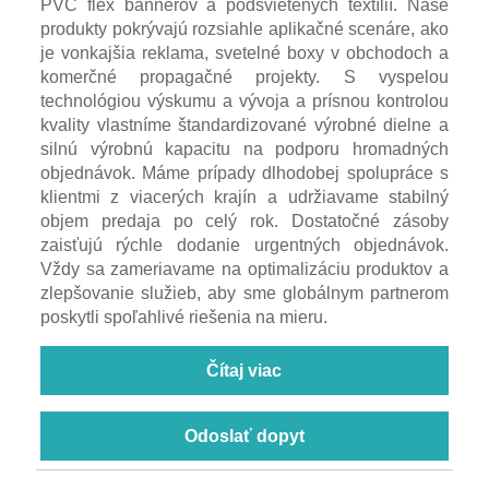
PVC flex bannerov a podsvietených textílií. Naše
produkty pokrývajú rozsiahle aplikačné scenáre, ako
je vonkajšia reklama, svetelné boxy v obchodoch a
komerčné propagačné projekty. S vyspelou
technológiou výskumu a vývoja a prísnou kontrolou
kvality vlastníme štandardizované výrobné dielne a
silnú výrobnú kapacitu na podporu hromadných
objednávok. Máme prípady dlhodobej spolupráce s
klientmi z viacerých krajín a udržiavame stabilný
objem predaja po celý rok. Dostatočné zásoby
zaisťujú rýchle dodanie urgentných objednávok.
Vždy sa zameriavame na optimalizáciu produktov a
zlepšovanie služieb, aby sme globálnym partnerom
poskytli spoľahlivé riešenia na mieru.
Čítaj viac
Odoslať dopyt