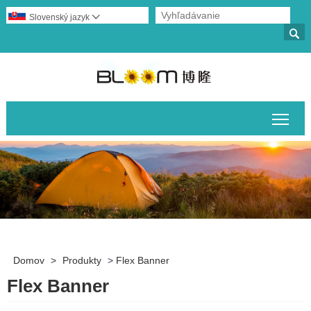
Slovenský jazyk


Prep
Domov
>
Produkty
>
Flex Banner
Flex Banner