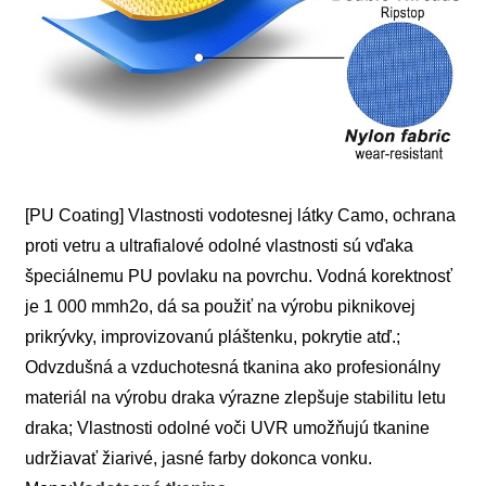
[PU Coating] Vlastnosti vodotesnej látky Camo, ochrana
proti vetru a ultrafialové odolné vlastnosti sú vďaka
špeciálnemu PU povlaku na povrchu. Vodná korektnosť
je 1 000 mmh2o, dá sa použiť na výrobu piknikovej
prikrývky, improvizovanú pláštenku, pokrytie atď.;
Odvzdušná a vzduchotesná tkanina ako profesionálny
materiál na výrobu draka výrazne zlepšuje stabilitu letu
draka; Vlastnosti odolné voči UVR umožňujú tkanine
udržiavať žiarivé, jasné farby dokonca vonku.