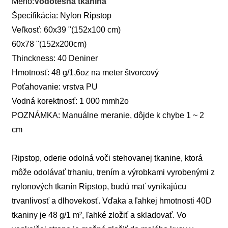
Meno:
Vodotesná tkanina
Špecifikácia: Nylon Ripstop
Veľkosť: 60x39 "(152x100 cm)
60x78 "(152x200cm)
Thinckness: 40 Deniner
Hmotnosť: 48 g/1,6oz na meter štvorcový
Poťahovanie: vrstva PU
Vodná korektnosť: 1 000 mmh2o
POZNÁMKA: Manuálne meranie, dôjde k chybe 1 ~ 2
cm
Ripstop, oderie odolná voči stehovanej tkanine, ktorá
môže odolávať trhaniu, trením a výrobkami vyrobenými z
nylonových tkanín Ripstop, budú mať vynikajúcu
trvanlivosť a dlhovekosť. Vďaka a ľahkej hmotnosti 40D
tkaniny je 48 g/1 m², ľahké zložiť a skladovať. Vo