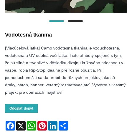
Vodotesná tkanina
[Viacúčelová látka] Camo vodotesná tkanina je vzduchotesná,
vodotesná a UV odolná voči látke. Tieto atribúty spojené s tým,
že sú silné a trvanlivé v dôsledku dizajnu krížového priechodu v
väzbe, robia Rip-Stop ideálne pre rôzne použitia. Pri
jednoduchom šití sa dá urobiť do rôznych projektov, ako sú
draky, batoh, banner, veterný rozmetávač atď. Vytvorte si vlastný
projekt pre domácich majstrov!
Odoslať dopyt
Facebook
X
WhatsApp
Pinterest
LinkedIn
Share