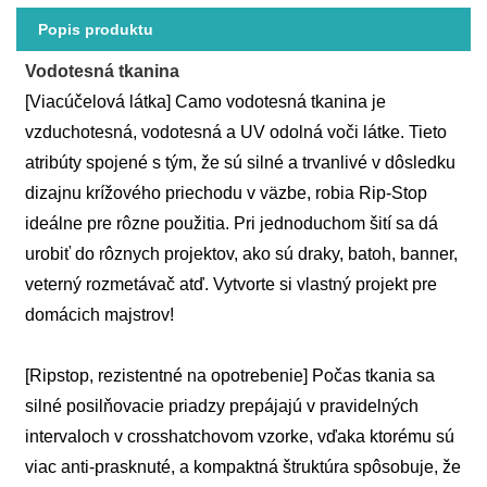
Popis produktu
Vodotesná tkanina
[Viacúčelová látka] Camo vodotesná tkanina je
vzduchotesná, vodotesná a UV odolná voči látke. Tieto
atribúty spojené s tým, že sú silné a trvanlivé v dôsledku
dizajnu krížového priechodu v väzbe, robia Rip-Stop
ideálne pre rôzne použitia. Pri jednoduchom šití sa dá
urobiť do rôznych projektov, ako sú draky, batoh, banner,
veterný rozmetávač atď. Vytvorte si vlastný projekt pre
domácich majstrov!
[Ripstop, rezistentné na opotrebenie] Počas tkania sa
silné posilňovacie priadzy prepájajú v pravidelných
intervaloch v crosshatchovom vzorke, vďaka ktorému sú
viac anti-prasknuté, a kompaktná štruktúra spôsobuje, že