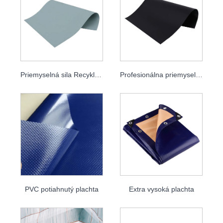
Priemyselná sila Recyklovaná dlhotrvajúca plachta
Profesionálna priemyselná plachta spomaľujúca horenie
PVC potiahnutý plachta
Extra vysoká plachta