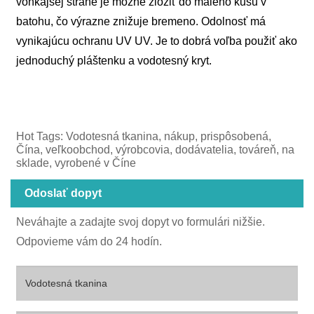
vonkajšej strane je možné zložiť do malého kusu v
batohu, čo výrazne znižuje bremeno. Odolnosť má
vynikajúcu ochranu UV UV. Je to dobrá voľba použiť ako
jednoduchý pláštenku a vodotesný kryt.
Hot Tags: Vodotesná tkanina, nákup, prispôsobená,
Čína, veľkoobchod, výrobcovia, dodávatelia, továreň, na
sklade, vyrobené v Číne
Odoslať dopyt
Neváhajte a zadajte svoj dopyt vo formulári nižšie.
Odpovieme vám do 24 hodín.