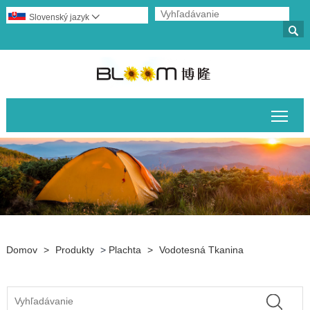
Slovenský jazyk


Prep
Domov
>
Produkty
>
Plachta
>
Vodotesná Tkanina