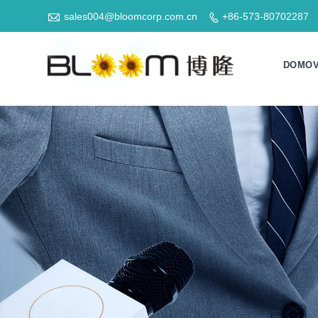

sales004@bloomcorp.com.cn
+86-573-80702287

DOMO