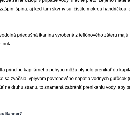
je, že sa neroztopí v prípade vody, hlavne preto, že jeho mater
ašpiní špina, aj keď tam škvrny sú, čistite mokrou handričkou,
eodolná priedušná tkanina vyrobená z teflónového záteru majú n
e nula.
ľa princípu kapilárneho pohybu môžu plynulo prenikať do kapilá
e sa zväčšia, vplyvom povrchového napätia vodných guľôčok (m
ť na druhú stranu, to znamená zabrániť prenikaniu vody, aby pr
lex Banner?