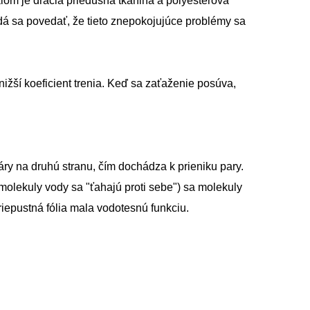
iálom je dračia priedušná tkanina a polyesterová
 dá sa povedať, že tieto znepokojujúce problémy sa
ižší koeficient trenia. Keď sa zaťaženie posúva,
ry na druhú stranu, čím dochádza k prieniku pary.
olekuly vody sa "ťahajú proti sebe") sa molekuly
iepustná fólia mala vodotesnú funkciu.