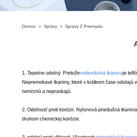
Domov
>
Správy
>
Správy Z Priemyslu
1. Tepelne odolný. Pretože
vodeodolná tkanina
je tef
Nepremokavé tkaniny, ktoré v krátkom čase odolajú v
nemrznú a nepraskajú.
2. Odolnosť proti korózii. Nylonová priedušná tkani
druhom chemickej korózie.