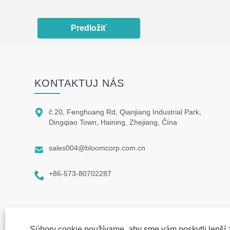
Predložiť
KONTAKTUJ NÁS

č.20, Fenghuang Rd, Qianjiang Industrial Park,
Dingqiao Town, Haining, Zhejiang, Čína

sales004@bloomcorp.com.cn

+86-573-80702287
Súbory cookie používame, aby sme vám poskytli lepší z