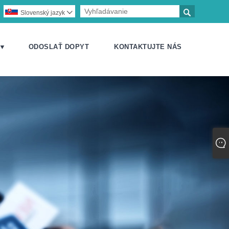

Slovenský jazyk

 ▼
ODOSLAŤ DOPYT
KONTAKTUJTE NÁS