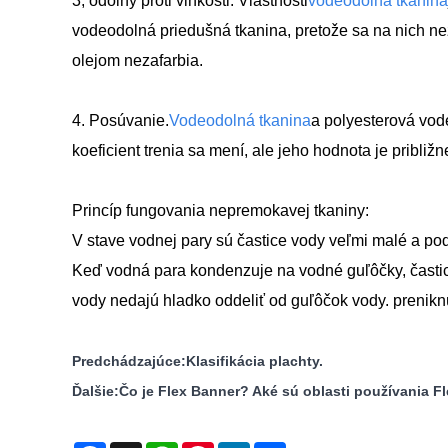
3, odolný proti vlhkosti. Vlastnosti
vodeodolná tkanina
vodeodolná priedušná tkanina, pretože sa na nich nez
olejom nezafarbia.
4. Posúvanie.
Vodeodolná tkanina
a polyesterová vod
koeficient trenia sa mení, ale jeho hodnota je približn
Princíp fungovania nepremokavej tkaniny:
V stave vodnej pary sú častice vody veľmi malé a pod
Keď vodná para kondenzuje na vodné guľôčky, častic
vody nedajú hladko oddeliť od guľôčok vody. preniknú
Predchádzajúce:
Klasifikácia plachty.
Ďalšie:
Čo je Flex Banner? Aké sú oblasti používania F