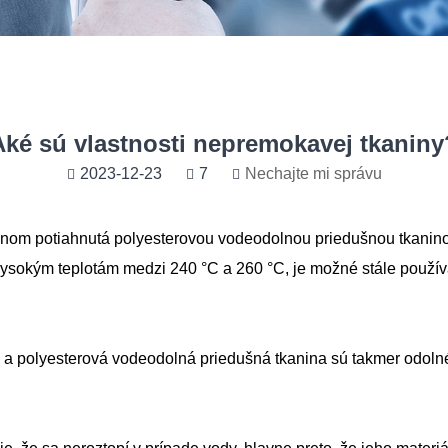
Aké sú vlastnosti nepremokavej tkaniny
2023-12-23
7
Nechajte mi správu
lónom potiahnutá polyesterovou vodeodolnou priedušnou tkaninou
ysokým teplotám medzi 240 °C a 260 °C, je možné stále používa
na a polyesterová vodeodolná priedušná tkanina sú takmer odoln