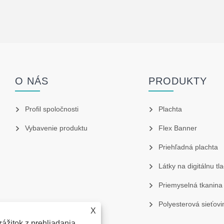
O NÁS
PRODUKTY
Profil spoločnosti
Plachta
Vybavenie produktu
Flex Banner
Priehľadná plachta
Látky na digitálnu tla
Priemyselná tkanina
Polyesterová sieťovi
X
ážitok z prehliadania,